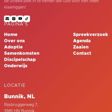
de unieke plek in te nemen die God voor hen heeft
klaarliggen!




PAGINA'S
Home
Spreekverzoek
Over ons
Agenda
Adoptie
Zaaien
Samenkomsten
Contact
Discipelschap
Onderwijs
LOCATIE
Bunnik, NL
Rijsbruggerweg 7,
3981 HN Bunnik,