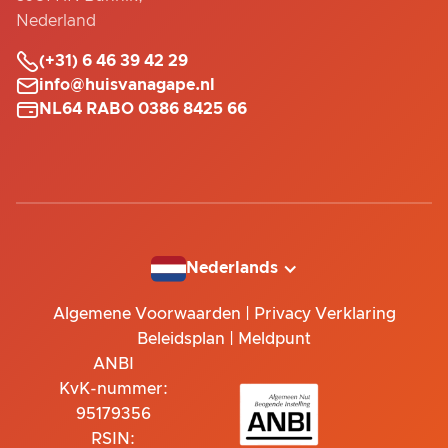
Nederland

(+31) 6 46 39 42 29

info@huisvanagape.nl

NL64 RABO 0386 8425 66
Nederlands
Algemene Voorwaarden
|
Privacy Verklaring
Beleidsplan
|
Meldpunt
ANBI
KvK-nummer:
95179356
RSIN: