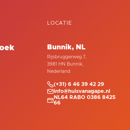
LOCATIE
oek
Bunnik, NL
Rijsbruggerweg 7,
3981 HN Bunnik,
Nederland

(+31) 6 46 39 42 29

info@huisvanagape.nl
NL64 RABO 0386 8425

66