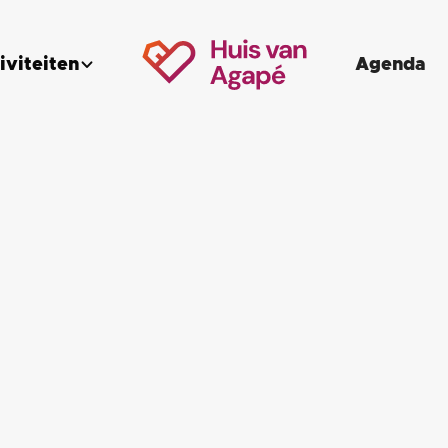
iviteiten
Agenda

* Verplicht