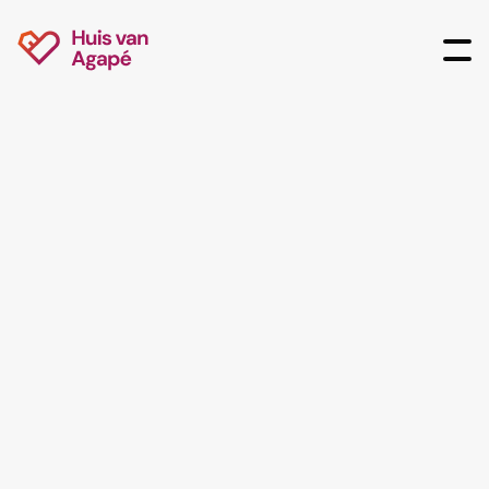
Samenkomsten
Agapé Kids
Wij begeleiden kinderen en ouders in geloofsgroei,
discipelschap en Gods onvoorwaardelijke liefde door
Bijbelse verhalen, creatieve activiteiten en diepgaande
relaties.