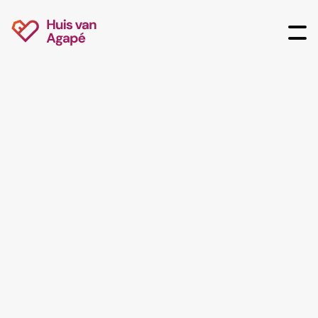
Samenkomsten
Agapé Men
Huis van Agapé organiseert een avond vol sappig
vlees, oprechte fellowship en verdieping in Gods
Woord. We nodigen alle mannen van 27 jaar en ouder
uit die zich willen uitstrekken om vaders, echtgenoten,
vrienden, collega’s en leiders te zijn - vol van
onvoorwaardelijke liefde. Agapé Men dus.