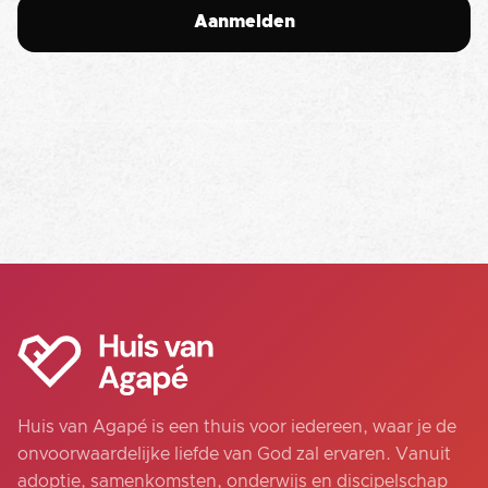
Huis van Agapé is een thuis voor iedereen, waar je de
onvoorwaardelijke liefde van God zal ervaren. Vanuit
adoptie, samenkomsten, onderwijs en discipelschap