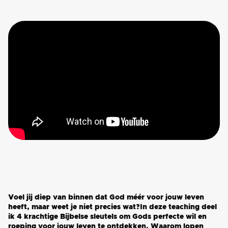
Voel jij diep van binnen dat God méér voor jouw leven
heeft, maar weet je niet precies wat?In deze teaching deel
ik 4 krachtige Bijbelse sleutels om Gods perfecte wil en
roeping voor jouw leven te ontdekken. Waarom lopen