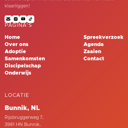
klaarliggen!




PAGINA'S
Home
Spreekverzoek
Over ons
Agenda
Adoptie
Zaaien
Samenkomsten
Contact
Discipelschap
Onderwijs
LOCATIE
Bunnik, NL
Rijsbruggerweg 7,
3981 HN Bunnik,