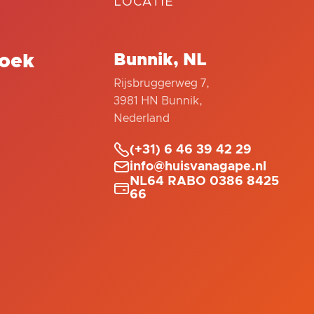
LOCATIE
oek
Bunnik, NL
Rijsbruggerweg 7,
3981 HN Bunnik,
Nederland

(+31) 6 46 39 42 29

info@huisvanagape.nl
NL64 RABO 0386 8425

66