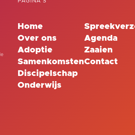
PAGINA'S
Home
Spreekverz
Over ons
Agenda
Adoptie
Zaaien
de
Samenkomsten
Contact
Discipelschap
Onderwijs