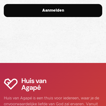
Huis van Agapé is een thuis voor iedereen, waar je de
onvoorwaardelijke liefde van God zal ervaren. Vanuit