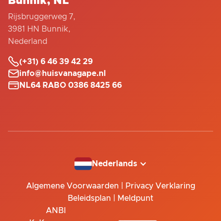
Bunnik, NL
Rijsbruggerweg 7,
3981 HN Bunnik,
Nederland

(+31) 6 46 39 42 29

info@huisvanagape.nl

NL64 RABO 0386 8425 66
Nederlands
Algemene Voorwaarden
|
Privacy Verklaring
Beleidsplan
|
Meldpunt
ANBI