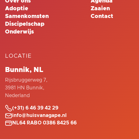
Over ons
Agenda
Adoptie
Zaaien
Samenkomsten
Contact
Discipelschap
Onderwijs
LOCATIE
Bunnik, NL
Rijsbruggerweg 7,
3981 HN Bunnik,
Nederland

(+31) 6 46 39 42 29

info@huisvanagape.nl

NL64 RABO 0386 8425 66