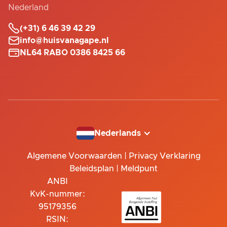
Nederland

(+31) 6 46 39 42 29

info@huisvanagape.nl

NL64 RABO 0386 8425 66
Nederlands
Algemene Voorwaarden
|
Privacy Verklaring
Beleidsplan
|
Meldpunt
ANBI
KvK-nummer:
95179356
RSIN: