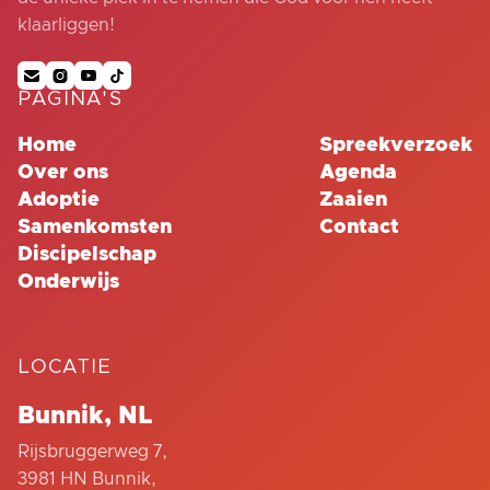
klaarliggen!




PAGINA'S
Home
Spreekverzoek
Over ons
Agenda
Adoptie
Zaaien
Samenkomsten
Contact
Discipelschap
Onderwijs
LOCATIE
Bunnik, NL
Rijsbruggerweg 7,
3981 HN Bunnik,