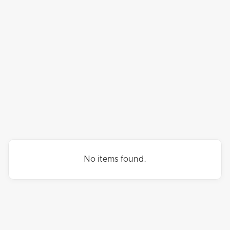
ROEPING
GELOOF
GENEZING
FINANCIËN
No items found.